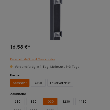
16,58 €*
Preise inkl. MwSt. zzgl. Versandkosten
Versandfertig in 1 Tag, Lieferzeit 1-3 Tage
Farbe
Anthrazit
Grün
Feuerverzinkt
Zaunhöhe
630
830
1030
1230
1430