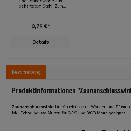
und Formgewinde aus
gehärtetem Stahl. Zum
Befestigen von Aluminium-
und Stahlprofile sowie
Sandwichelementen auf
0,79 €*
Aluminium- und
Stahlunterkonstruktionen ≤ 5
mm Werkstoff:
Details
BimetallOberfläche: Zink-
LamelleWerkstoff
Dichtscheibe: Edelstahl
A2Oberfläche Dichtscheibe:
BlankWerkstoff Dichtung:
Ethylen-Propylen-Dien-
Beschreibung
Terpolymer-Kautschuk-
EPDMRoHS-konform: Ja
Kopfform: Sechskantkopf mit
Produktinformationen "Zaunanschlusswink
BundAntriebart:
SechskantGewindeart:
BlechschraubengewindeSpitz
enform:
Zaunanschlusswinkel
für Anschlüsse an Wänden und Pfosten
Bohrspitze Untergrund: Stahl,
inkl. Schraube und Mutter, für 6/5/6 und 8/6/8 Matte geeignet
Aluminium