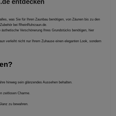
n.de entdecken
alles, was Sie für Ihren Zaunbau benötigen, von Zäunen bis zu den
Zubehör bei RheinRuhrzaun.de.
die ästhetische Verschönerung Ihres Grundstücks benötigen, hier
aun verleiht nicht nur Ihrem Zuhause einen eleganten Look, sondern
len?
 Jahre hinweg sein glänzendes Aussehen behalten.
en zeitlosen Charme.
 Glanz zu bewahren.