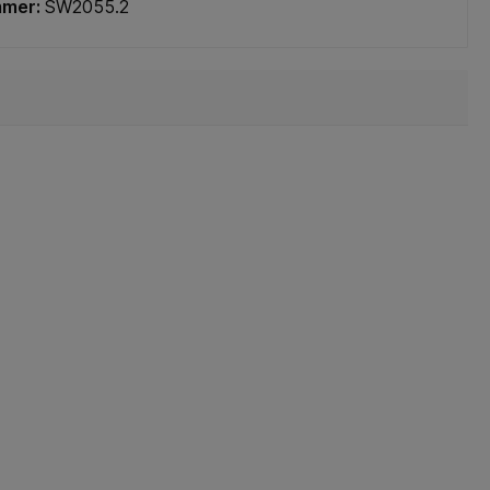
mmer:
SW2055.2