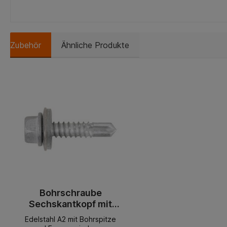
Zubehör
Ähnliche Produkte
Bohrschraube
Sechskantkopf mit
Dichtscheibe PIASTA®
Edelstahl A2 mit Bohrspitze