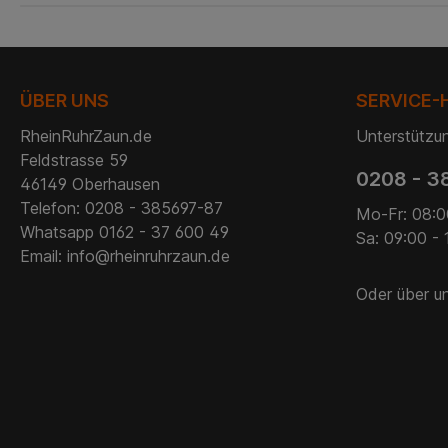
ÜBER UNS
SERVICE-
RheinRuhrZaun.de
Unterstützun
Feldstrasse 59
0208 - 3
46149 Oberhausen
Telefon: 0208 - 385697-87
Mo-Fr: 08:0
Whatsapp 0162 - 37 600 49
Sa: 09:00 - 
Email: info@rheinruhrzaun.de
Oder über u