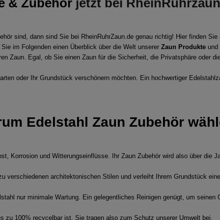
e & Zubehör
jetzt bei RheinRuhrzau
hör sind, dann sind Sie bei RheinRuhrZaun.de genau richtig! Hier finden Sie 
 Sie im Folgenden einen Überblick über die Welt unserer
Zaun Produkte
und 
hren Zaun. Egal, ob Sie einen Zaun für die Sicherheit, die Privatsphäre oder 
 Garten oder Ihr Grundstück verschönern möchten. Ein hochwertiger Edelstahlz
um Edelstahl Zaun Zubehör wäh
Rost, Korrosion und Witterungseinflüsse. Ihr Zaun Zubehör wird also über die
 zu verschiedenen architektonischen Stilen und verleiht Ihrem Grundstück ein
elstahl nur minimale Wartung. Ein gelegentliches Reinigen genügt, um seinen
a es zu 100% recycelbar ist. Sie tragen also zum Schutz unserer Umwelt bei.