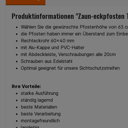
Verarbeitungmontagefreundlic
hlanglebig formsc
hlanglebigformschönsehr
gutes Preis /
gutes Preis /
Leistungsverhäl
Produktinformationen "Zaun-eckpfosten T
Leistungsverhältnis
Wählen Sie die gewünschte Pfostenhöhe von 63 
die Pfosten haben immer ein Überstand zum Einbe
Rechteckrohr 60x40 mm
mit Alu-Kappe und PVC-Halter
mit Abdeckleiste, Verschraubungen alle 20cm
Schrauben aus Edelstahl
Optimal geeignet für unsere Sichtschutzstreifen
Ihre Vorteile:
starke Ausführung
ständig lagernd
beste Materialien
beste Verarbeitung
montagefreundlich
langlebig