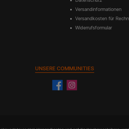
Natur. Somit passt ein Zaun in
es sich,
Grün immer zum
kaufen G
Versandinformationen
vorherrschenden Ambiente.
Natur. S
Hinzu kommt, dass viele
G
Versandkosten für Rechn
Gemeinden eine einheitliche
vorher
Widerrufsformular
Farbgebung wünschen. Es
Hinzu
kann sich dabei um Grün oder
Gemeind
auch um Zaunmatten in
Farbg
Anthrazit handeln. Bei uns
kann sic
kaufen Sie beide Varianten
auch
und können sich leicht für eine
Anthra
der beiden Optionen
kaufen
entscheiden. Dabei steht es
und könne
UNSERE COMMUNITIES
Ihnen frei, sich für eine
der
bestimmte Höhe der Zaun-
entsche
Matten zu entscheiden. Bei
Ihnen
uns kaufen Sie Zaunmatten
bestim
zwischen 630 und 2030 mm
Matten
Höhe. Ein weiteres, wichtiges
uns ka
Detail ist die Drahtstärke. In
zwisch
unserem Shop sind
Höhe. Ei
Doppelstabmatten in zwei
Detail i
Varianten erhältlich: 6-5-6 und
un
8-6-8. Sie wählen also die
Doppel
Zaun Matten für Ihre
Variante