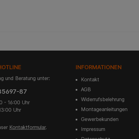
Doppelstabmatten sind aus
Shop v
feuerverzinktem Draht
Un
gefertigt. Wählen Sie
Doppel
Zaunmatten in Grün oder in
feue
Anthrazit aus unserem
gefe
Sortiment. Für eine lange
Zaunma
Lebensdauer und
Anth
ansprechende Optik sind alle
Sortim
Elemente mit einem
Le
Spezialpulver doppelt
ansprec
beschichtet. So sieht Ihr Zaun
Ele
auch nach vielen Jahren und
Spez
HOTLINE
INFORMATIONEN
allen Witterungsbedingungen
beschich
gut aus. Ferner profitieren Sie
auch na
g und Beratung unter:
Kontakt
bei unseren Zaun-Matten von
allen W
einer starken Ausführung,
gut aus.
AGB
85697-87
hochwertigen Materialien und
bei uns
einer professionellen
einer 
Widerrufsbelehrung
Verarbeitung. Dank des
hochwert
0 - 16:00 Uhr
montagefreundlichen
eine
Montageanleitungen
13:00 Uhr
Konzepts installieren Sie die
Verar
Doppelstabmatten auf
mon
Gewerbekunden
einfache Weise. Darum lohnt
Konzept
nser
Kontaktformular
.
Impressum
es sich, Zaunmatten in Grün zu
Dopp
kaufen Grün ist die Farbe der
einfach
Datenschutz