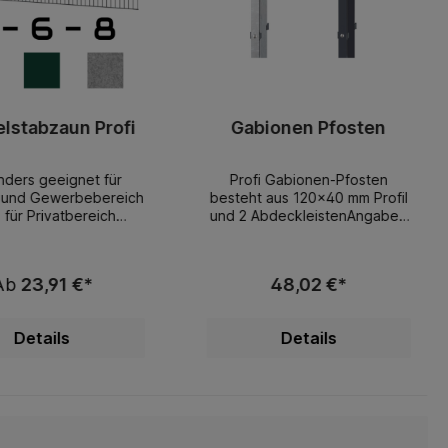
lstabzaun Profi
Gabionen Pfosten
ders geeignet für
Profi Gabionen-Pfosten
e und Gewerbebereich
besteht aus 120x40 mm Profil
 für Privatbereich
und 2 AbdeckleistenAngaben
t Doppelstabmattenz
der Höhen sind immer für die
rofi 8-6-8 mmZäune
ZäuneGabionenpfosten sind
ißt nach EN 10223-7
die einfachste möglichkeit
Ab
23,91 €*
48,02 €*
erverzinkten Drähten
zum Erstellen von blickdichten
ach EN 10244-2 (min.
GabionenwändenWählen Sie
cht 40 gr/m²) und mit
die gewünschte Pfosten höhe
Details
Details
ALPULVER doppelt
von 83 cm bis 203 cm für den
eschichtetStabstärke
Optimal Korrosionsschutz sind
grecht 2 x 8 mm,
die Pfosten entweder
enkrecht 6 mm,
feuerverzinkt oder
eldlänge je 251cm,
feuerverzinkt anschließend
schenweite 5 x
pulverbeschichtet in anthrazit,