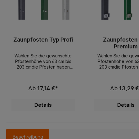
Zaunpfosten Typ Profi
Zaunpfosten
Premium
Wählen Sie die gewünschte
Wählen Sie die gew
Pfostenhöhe von 63 cm bis
Pfostenhöhe von 63
203 cmdie Pfosten haben
203 cmdie Pfosten
immer ein Überstand zum
immer ein Übersta
EinbetonierenRechteckrohr
EinbetonierenRecht
60x40 mmmit Alu-Kappe und
60x40 mmmit Kunst
Ab
17,14 €*
Ab
13,29 €
PVC-Haltermit Abdeckleiste,
Kappe und PVC-Hal
Verschraubungen alle
Klemmplättche
20cmSchrauben aus
Verschraubungen
Details
Details
EdelstahlOptimal geeignet für
20cmSchrauben aus E
unsere Sichtschutzstreifen
Ihre Vorteile:st
Ihre Vorteile:starke
Ausführungstän
Ausführungständig
lagerndbest
lagerndbeste
Materialienbes
Materialienbeste
Verarbeitungmontage
Beschreibung