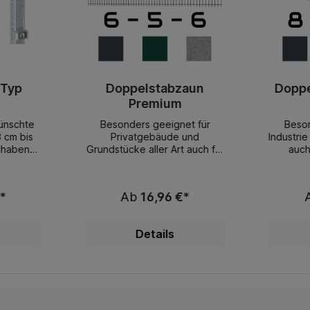
 Typ
Doppelstabzaun
Doppe
Premium
ünschte
Besonders geeignet für
Beson
 cm bis
Privatgebäude und
Industri
 haben
Grundstücke aller Art auch für
auch
nd zum
Industrie geeignet Ihre
geeigne
eckrohr
Vorteile:sehr gutes Preis /
aun P
stoff-
Leistungsverhältnismontagefr
geschwe
*
Ab
16,96 €*
termit
eundlichlanglebigformschönst
aus feu
n,
ändig lagerndbeste
(VD) n
 alle
Materialien starke
Zinkschi
Details
delstahl
AusführungDoppelstabmatten
SPEZI
arke
zaun Premium 6-5-6 mmZäune
pulverb
dig
geschweißt nach EN 10223-7
waa
e
aus feuerverzinkten Drähten
s
te
(VD) nach EN 10244-2 (min.
Zaunf
freundlic
Zinkschicht 40 gr/m²) und mit
Ma