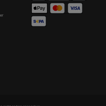
 Zaunmatten in Grün zu
rün ist die Farbe der
omit passt ein Zaun in
rün immer zum
er
rschenden Ambiente.
 kommt, dass viele
en eine einheitliche
ebung wünschen. Es
h dabei um Grün oder
 um Zaunmatten in
zit handeln. Bei uns
 Sie beide Varianten
n sich leicht für eine
 beiden Optionen
iden. Dabei steht es
 frei, sich für eine
mte Höhe der Zaun-
 zu entscheiden. Bei
ufen Sie Zaunmatten
en 630 und 2030 mm
n weiteres, wichtiges
st die Drahtstärke. In
serem Shop sind
stabmatten in zwei
n erhältlich: 6-5-6 und