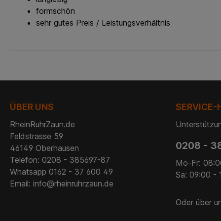
formschön
sehr gutes Preis / Leistungsverhältnis
ÜBER UNS
SERVICE-
RheinRuhrZaun.de
Unterstützun
Feldstrasse 59
0208 - 3
46149 Oberhausen
Telefon: 0208 - 385697-87
Mo-Fr: 08:0
Whatsapp 0162 - 37 600 49
Sa: 09:00 - 
Email: info@rheinruhrzaun.de
Oder über u