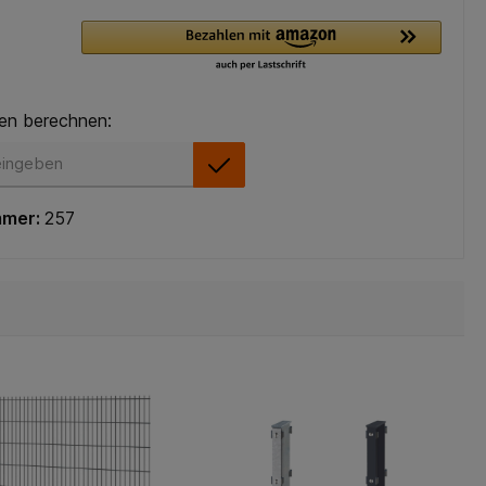
en berechnen:
en berechnen:
mmer:
257