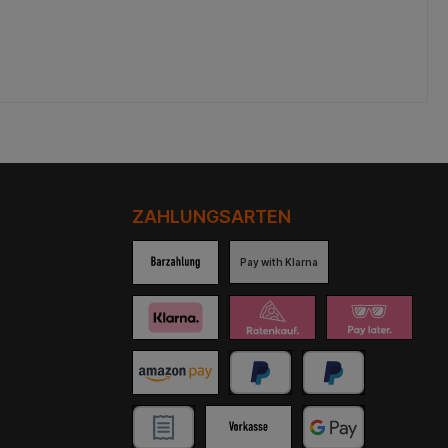
on RheinRuhrZaun.de
sere modernen
stabmatten sind aus
rverzinktem Draht
rtigt. Wählen Sie
tten in Grün oder in
razit aus unserem
ent. Für eine lange
bensdauer und
hende Optik sind alle
mente mit einem
ialpulver doppelt
ZAHLUNGSARTEN
tet. So sieht Ihr Zaun
ch vielen Jahren und
itterungsbedingungen
Pay with Klarna
 Ferner profitieren Sie
eren Zaun-Matten von
starken Ausführung,
igen Materialien und
r professionellen
beitung. Dank des
tagefreundlichen
s installieren Sie die
elstabmatten auf
e Weise. Darum lohnt