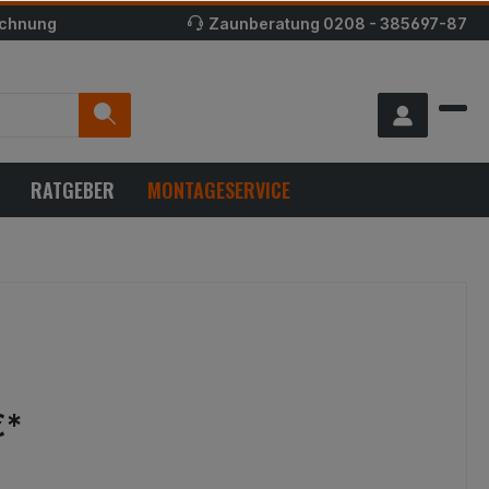
echnung
Zaunberatung
0208 - 385697-87
RATGEBER
MONTAGESERVICE
€*