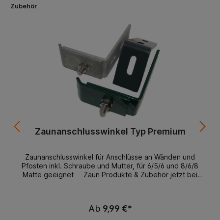
Zubehör
Zaunanschlusswinkel Typ Premium
Zaunanschlusswinkel für Anschlüsse an Wänden und
Pfosten inkl. Schraube und Mutter, für 6/5/6 und 8/6/8
Matte geeignet Zaun Produkte & Zubehör jetzt bei
RheinRuhrzaun.de entdecken Wenn Sie auf der Suche
nach hochwertigen Zaun Produkten und Zubehör sind,
dann sind Sie bei RheinRuhrZaun.de genau richtig! Hier
Ab
9,99 €*
finden Sie alles, was Sie für Ihren Zaunbau benötigen,
von Zäunen bis zu den kleinsten Zubehörteilen, wie