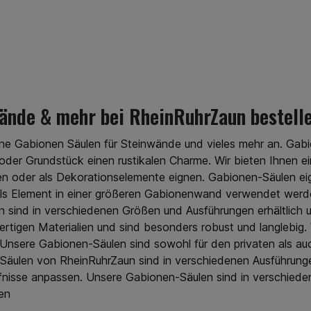
oder in
feuerverzinktem Draht
serem
gefertigt. Wählen Sie
e lange
Zaunmatten in Grün oder in
und
Anthrazit aus unserem
ind alle
Sortiment. Für eine lange
inem
Lebensdauer und
ppelt
ansprechende Optik sind alle
 Ihr Zaun
Elemente mit einem
hren und
Spezialpulver doppelt
wände & mehr bei RheinRuhrZaun bestell
ingungen
beschichtet. So sieht Ihr Zaun
ieren Sie
auch nach vielen Jahren und
tten von
allen Witterungsbedingungen
ne Gabionen Säulen für Steinwände und vieles mehr an. Gabi
ührung,
gut aus. Ferner profitieren Sie
oder Grundstück einen rustikalen Charme. Wir bieten Ihnen e
lien und
bei unseren Zaun-Matten von
n oder als Dekorationselemente eignen. Gabionen-Säulen eign
ellen
einer starken Ausführung,
nk des
hochwertigen Materialien und
s Element in einer größeren Gabionenwand verwendet werden
chen
einer professionellen
sind in verschiedenen Größen und Ausführungen erhältlich un
 Sie die
Verarbeitung. Dank des
gen Materialien und sind besonders robust und langlebig. W
n auf
montagefreundlichen
um lohnt
Konzepts installieren Sie die
. Unsere Gabionen-Säulen sind sowohl für den privaten als au
n Grün zu
Doppelstabmatten auf
n-Säulen von RheinRuhrZaun sind in verschiedenen Ausführung
Farbe der
einfache Weise. Darum lohnt
rfnisse anpassen. Unsere Gabionen-Säulen sind in verschiede
n Zaun in
es sich, Zaunmatten in Grün zu
um
kaufen Grün ist die Farbe der
en
biente.
Natur. Somit passt ein Zaun in