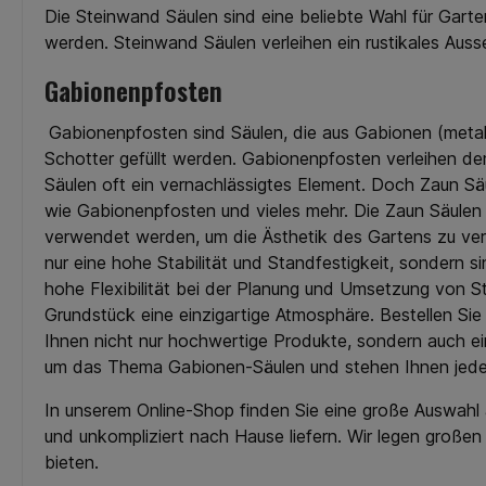
Verschiedene Arten von
Hinzu kommt, dass
Die Steinwand Säulen sind eine beliebte Wahl für Gart
Edelstahl Zaun Zubehör -
Gemeinden eine einh
werden. Steinwand Säulen verleihen ein rustikales Au
Wandanschlusswinkel für Ihren
Farbgebung wünsch
Zaun & mehr Wenn es
kann sich dabei um 
Gabionenpfosten
darum geht, einen Zaun an
auch um Zaunmatt
einer Wand oder einem
Anthrazit handeln. 
Pfosten zu befestigen, sind
kaufen Sie beide Va
Gabionenpfosten sind Säulen, die aus Gabionen (metal
Wandanschlusswinkel
und können sich leich
Schotter gefüllt werden. Gabionenpfosten verleihen d
unverzichtbar. Sie bieten
der beiden Opti
Säulen oft ein vernachlässigtes Element. Doch Zaun Sä
Stabilität und Sicherheit, damit
entscheiden. Dabei 
Ihr Zaun fest an Ort und Stelle
Ihnen frei, sich fü
wie Gabionenpfosten und vieles mehr. Die Zaun Säulen s
bleibt. Aber nicht alle
bestimmte Höhe de
verwendet werden, um die Ästhetik des Gartens zu verbe
Wandanschlusswinkel sind
Matten zu entscheid
nur eine hohe Stabilität und Standfestigkeit, sondern 
gleich. Wenn Sie einen Zaun
uns kaufen Sie Zau
an einer Wand oder einem
zwischen 630 und 
hohe Flexibilität bei der Planung und Umsetzung von 
Pfosten installieren möchten,
Höhe. Ein weiteres, 
Grundstück eine einzigartige Atmosphäre. Bestellen Si
sollten Sie auf hochwertige
Detail ist die Drahts
Ihnen nicht nur hochwertige Produkte, sondern auch ein
Wandanschlusswinkel nicht
unserem Shop s
verzichten. Sie sind die
Doppelstabmatten 
um das Thema Gabionen-Säulen und stehen Ihnen jeder
Grundlage für eine sichere
Varianten erhältlich: 
und dauerhafte Befestigung.
8-6-8. Sie wählen a
In unserem Online-Shop finden Sie eine große Auswahl 
Egal, ob Sie 6/5/6 oder 8/6/8
Zaun Matten für 
und unkompliziert nach Hause liefern. Wir legen großen
Matten verwenden, bei
individuellen Bedürfn
RheinRuhrZaun.de gibt es die
Günstig Zaunmatt
bieten.
passenden
Anthrazit online 