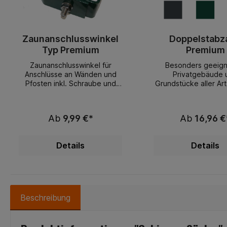
Zaunanschlusswinkel
Doppelstabz
Typ Premium
Premium
Zaunanschlusswinkel für
Besonders geeign
Anschlüsse an Wänden und
Privatgebäude 
Pfosten inkl. Schraube und
Grundstücke aller Art
Mutter, für 6/5/6 und 8/6/8
Industrie geeigne
Matte geeignet Zaun
Vorteile:sehr gutes 
Produkte & Zubehör jetzt bei
Leistungsverhältnism
Ab
9,99 €*
Ab
16,96 €
RheinRuhrzaun.de entdecken
eundlichlanglebigfo
Wenn Sie auf der Suche
ändig lagerndb
nach hochwertigen Zaun
Materialien sta
Details
Details
Produkten und Zubehör sind,
AusführungDoppelst
dann sind Sie bei
zaun Premium 6-5-6
RheinRuhrZaun.de genau
geschweißt nach EN
richtig! Hier finden Sie alles,
aus feuerverzinkten
was Sie für Ihren Zaunbau
(VD) nach EN 10244-
benötigen, von Zäunen bis zu
Zinkschicht 40 gr/m²
Beschreibung
den kleinsten Zubehörteilen,
SPEZIALPULVER do
wie Wandanschlusswinkel und
pulverbeschichtetSt
mehr. Erhalten Sie im
waagrecht 2 x 6