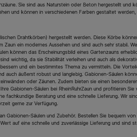
 viele
Grün immer zum
enzäune. Sie sind aus Naturstein oder Beton hergestellt und
eitliche
vorherrschenden Ambiente.
ssehen und können in verschiedenen Farben gestaltet werde
en. Es
Hinzu kommt, dass viele
Grün oder
Gemeinden eine einheitliche
en in
Farbgebung wünschen. Es
Bei uns
kann sich dabei um Grün oder
rianten
auch um Zaunmatten in
lischen Drahtkörben) hergestellt werden. Diese Körbe können
t für eine
Anthrazit handeln. Bei uns
em Zaun ein modernes Aussehen und sind auch sehr stabil. We
onen
kaufen Sie beide Varianten
ulen können das Erscheinungsbild eines Gartenzauns erheblic
steht es
und können sich leicht für eine
r eine
der beiden Optionen
ind wichtig, da sie Stabilität verleihen und auch als dekor
r Zaun-
entscheiden. Dabei steht es
ssern und ein bestimmtes Thema zu vermitteln. Die Vorteile 
en. Bei
Ihnen frei, sich für eine
sind auch äußerst robust und langlebig. Gabionen-Säulen könne
nmatten
bestimmte Höhe der Zaun-
2030 mm
Matten zu entscheiden. Bei
Steinwänden oder Zäunen. Zudem bieten sie einen besonderen
wichtiges
uns kaufen Sie Zaunmatten
e Ihre Gabionen-Säulen bei RheinRuhrZaun und profitieren Si
tärke. In
zwischen 630 und 2030 mm
e fachkundige Beratung und eine schnelle Lieferung. Wir sin
ind
Höhe. Ein weiteres, wichtiges
in zwei
Detail ist die Drahtstärke. In
zeit gerne zur Verfügung.
6-5-6 und
unserem Shop sind
lso die
Doppelstabmatten in zwei
an Gabionen-Säulen und Zubehör. Bestellen Sie bequem von z
Ihre
Varianten erhältlich: 6-5-6 und
 Wert auf eine schnelle und zuverlässige Lieferung und sind 
isse aus.
8-6-8. Sie wählen also die
en in
Zaun Matten für Ihre
kaufen
individuellen Bedürfnisse aus.