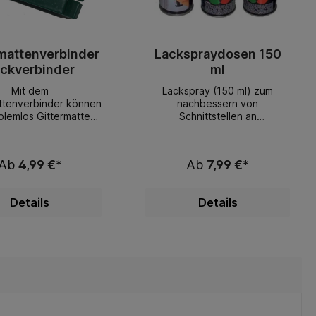
mattenverbinder
Lackspraydosen 150
Eckverbinder
ml
Mit dem
Lackspray (150 ml) zum
ttenverbinder können
nachbessern von
blemlos Gittermatten
Schnittstellen an
nder verbinden, oder
Mettallzäunen. Schützt
s Eckverbindung
Metalle nachträglich vor
 Egal ob für Premium
Korrosion. Super Haftung auf
Ab
4,99 €*
Ab
7,99 €*
fi Gitter. Wählen Sie
den meisten Untergründen.
ünschte Farbe. incl.
Alterungs- und
raube & Mutter,
Witterungsbeständig.
Details
Details