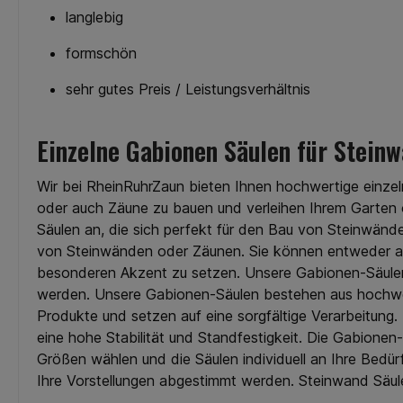
Edelstahl ist bekannt für seine
Zaunmatten in Grün 
langlebig
Beständigkeit gegen Rost,
Anthrazit aus un
Korrosion und
Sortiment. Für ein
formschön
Witterungseinflüsse. Ihr Zaun
Lebensdauer 
Zubehör wird also über die
ansprechende Optik s
Jahre hinweg sein glänzendes
Elemente mit e
sehr gutes Preis / Leistungsverhältnis
Aussehen behalten. Ästhetik:
Spezialpulver do
Edelstahl strahlt Eleganz und
beschichtet. So sieht
Modernität aus. Es passt gut
auch nach vielen Ja
Einzelne Gabionen Säulen für Stein
zu verschiedenen
allen Witterungsbed
architektonischen Stilen und
gut aus. Ferner profit
verleiht Ihrem Grundstück
bei unseren Zaun-Ma
Wir bei RheinRuhrZaun bieten Ihnen hochwertige einzel
einen zeitlosen Charme.
einer starken Ausf
oder auch Zäune zu bauen und verleihen Ihrem Garten 
Wartungsarm: Im Vergleich zu
hochwertigen Materia
Säulen an, die sich perfekt für den Bau von Steinwände
anderen Zaunmaterialien
einer profession
erfordert Edelstahl nur
Verarbeitung. Da
von Steinwänden oder Zäunen. Sie können entweder al
minimale Wartung. Ein
montagefreundli
besonderen Akzent zu setzen. Unsere Gabionen-Säulen 
gelegentliches Reinigen
Konzepts installieren
werden. Unsere Gabionen-Säulen bestehen aus hochwerti
genügt, um seinen Glanz zu
Doppelstabmatte
bewahren. Umweltfreundlich:
einfache Weise. Dar
Produkte und setzen auf eine sorgfältige Verarbeitung
Edelstahl ist ein
es sich, Zaunmatten i
eine hohe Stabilität und Standfestigkeit. Die Gabione
umweltfreundliches Material,
kaufen Grün ist die 
Größen wählen und die Säulen individuell an Ihre Bedü
da es zu 100% recycelbar ist.
Natur. Somit passt ei
Sie tragen also zum Schutz
Grün immer z
Ihre Vorstellungen abgestimmt werden. Steinwand Säul
unserer Umwelt bei.
vorherrschenden Am