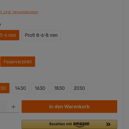
St. zzgl. Versandkosten
e
-5-6 mm
Profi 8-6-8 mm
Feuerverzinkt
230
1430
1630
1830
2030
In den Warenkorb