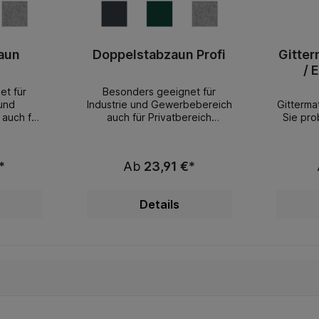
aun
Doppelstabzaun Profi
Gitter
/ 
et für
Besonders geeignet für
und
Industrie und Gewerbebereich
Gitterma
 auch für
auch für Privatbereich
Sie pro
t Ihre
geeignet Doppelstabmattenz
miteina
Preis /
aun Profi 8-6-8 mmZäune
al
ontagefr
geschweißt nach EN 10223-7
nutzen.
*
Ab
23,91 €*
rmschönst
aus feuerverzinkten Drähten
oder Pro
este
(VD) nach EN 10244-2 (min.
die gew
rke
Zinkschicht 40 gr/m²) und mit
Sch
Details
abmatten
SPEZIALPULVER doppelt
 mmZäune
pulverbeschichtetStabstärke
 10223-7
waagrecht 2 x 8 mm,
 Drähten
senkrecht 6 mm,
2 (min.
Zaunfeldlänge je 251cm,
) und mit
Maschenweite 5 x
ppelt
20cmelegantes Design in
abstärke
extra massiver AusführungIhre
 mm,
Vorteile:starke