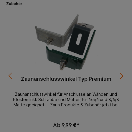
Zubehör
Zaunanschlusswinkel Typ Premium
Zaunanschlusswinkel für Anschlüsse an Wänden und
Pfosten inkl. Schraube und Mutter, für 6/5/6 und 8/6/8
Matte geeignet Zaun Produkte & Zubehör jetzt bei
RheinRuhrzaun.de entdecken Wenn Sie auf der Suche
nach hochwertigen Zaun Produkten und Zubehör sind,
dann sind Sie bei RheinRuhrZaun.de genau richtig! Hier
Ab
9,99 €*
finden Sie alles, was Sie für Ihren Zaunbau benötigen,
von Zäunen bis zu den kleinsten Zubehörteilen, wie