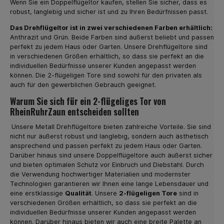
Wenn Sie ein Doppelflügeltor kaufen, stellen Sie sicher, dass es
robust, langlebig und sicher ist und zu Ihren Bedürfnissen passt.
Das Drehflügeltor ist in zwei verschiedenen Farben erhältlich:
Anthrazit und Grün. Beide Farben sind äußerst beliebt und passen
perfekt zu jedem Haus oder Garten. Unsere Drehflügeltore sind
in verschiedenen Größen erhältlich, so dass sie perfekt an die
individuellen Bedürfnisse unserer Kunden angepasst werden
können. Die 2-flügeligen Tore sind sowohl für den privaten als
auch für den gewerblichen Gebrauch geeignet.
Warum Sie sich für ein 2-flügeliges Tor von
RheinRuhrZaun entscheiden sollten
Unsere Metall Drehflügeltore bieten zahlreiche Vorteile. Sie sind
nicht nur äußerst robust und langlebig, sondern auch ästhetisch
ansprechend und passen perfekt zu jedem Haus oder Garten.
Darüber hinaus sind unsere Doppelflügeltore auch äußerst sicher
und bieten optimalen Schutz vor Einbruch und Diebstahl. Durch
die Verwendung hochwertiger Materialien und modernster
Technologien garantieren wir Ihnen eine lange Lebensdauer und
eine erstklassige
Qualität
. Unsere
2-flügeligen Tore
sind in
verschiedenen Größen erhältlich, so dass sie perfekt an die
individuellen Bedürfnisse unserer Kunden angepasst werden
können. Darüber hinaus bieten wir auch eine breite Palette an