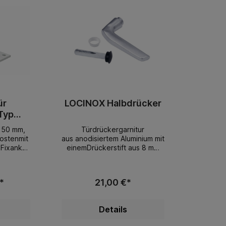
ür
LOCINOX Halbdrücker
Typ
150 mm,
Türdrückergarnitur
ostenmit
aus anodisiertem Aluminium mit
 Fixanker
einemDrückerstift aus 8 mm
vierkant. Die Länge des
Drückers beträgt 120mm
Lieferumfang: 1 x
*
21,00 €*
Drückergarnitur mit
Blindstopfen
Details