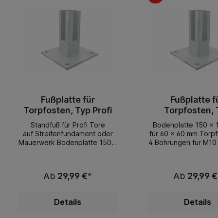
Fußplatte für
Fußplatte f
Torpfosten, Typ Profi
Torpfosten, 
Premium
Standfuß für Profi Tore
Bodenplatte 150 x 
auf Streifenfundament oder
für 60 x 60 mm Torpf
Mauerwerk Bodenplatte 150 x
4 Bohrungen für M10
150 mm, für 80 x 80 mm
Torpfosten
Ab
29,99 €*
Ab
29,99 €
Details
Details