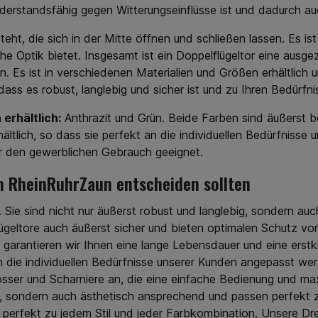
derstandsfähig gegen Witterungseinflüsse ist und dadurch a
steht, die sich in der Mitte öffnen und schließen lassen. Es i
che Optik bietet. Insgesamt ist ein Doppelflügeltor eine ausg
rn. Es ist in verschiedenen Materialien und Größen erhältlic
 dass es robust, langlebig und sicher ist und zu Ihren Bedürfni
erhältlich:
Anthrazit und Grün. Beide Farben sind äußerst b
ältlich, so dass sie perfekt an die individuellen Bedürfniss
für den gewerblichen Gebrauch geeignet.
on RheinRuhrZaun entscheiden sollten
e. Sie sind nicht nur äußerst robust und langlebig, sondern 
ügeltore auch äußerst sicher und bieten optimalen Schutz vo
garantieren wir Ihnen eine lange Lebensdauer und eine erstk
n die individuellen Bedürfnisse unserer Kunden angepasst wer
lösser und Scharniere an, die eine einfache Bedienung und ma
ig, sondern auch ästhetisch ansprechend und passen perfekt 
 perfekt zu jedem Stil und jeder Farbkombination. Unsere D