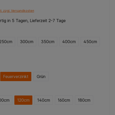
St. zzgl. Versandkosten
tig in 5 Tagen, Lieferzeit 2-7 Tage
250cm
300cm
350cm
400cm
450cm
Feuerverzinkt
Grün
00cm
120cm
140cm
160cm
180cm