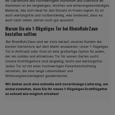
wir Gartentore aus hochwertigem Aluminium und Stahltore an.
Entscheiden Sie sich heute für einen hochwertigen
Aluminium ist ein langlebiges, leichtes und witterungsbeständiges
Doppelstabmattenzaun
Material, das sich ideal für den Einsatz im Freien eignet. Es ist
auch wartungsfrei und rostbeständig, was bedeutet, dass es
auch nach vielen Jahren noch gut aussieht.
Warum Sie ein 1-flügeliges Tor bei RheinRuhrZaun
bestellen sollten
Bei RheinRuhrZaun sind wir stolz darauf, unseren Kunden die
besten Gartentore auf dem Markt anzubieten. Unser 1-flügeliges
Tor in Anthrazit oder Grün ist eine großartige Option für jeden,
der ein solides und attraktives Tor für seinen Garten sucht.
Unsere Drehflügeltore sind langlebig, leicht und wartungsfrei.
Jedes Tor ist mit einer hochwertigen Pulverbeschichtung
versehen, die eine lange Lebensdauer und
Witterungsbeständigkeit gewährleistet.
Wir bieten auch eine schnelle und zuverlässige Lieferung, um
sicherzustellen, dass Sie Ihr neues 1-flügeliges Drehflügeltor
so schnell wie möglich erhalten!