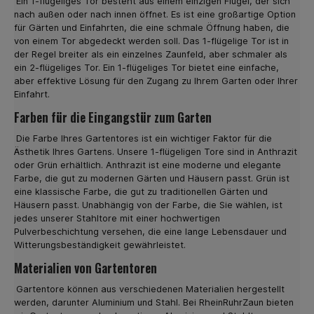
Ein 1-flügeliges Tor besteht aus einem einzigen Flügel, der sich
gewünschten Zaunmatten in der Farbe Grün oder
nach außen oder nach innen öffnet. Es ist eine großartige Option
Anthrazit. Viele unserer Kunden sind über das sehr gute
für Gärten und Einfahrten, die eine schmale Öffnung haben, die
Preis- Leistungsverhältnis unserer Doppelstabmatten
von einem Tor abgedeckt werden soll. Das 1-flügelige Tor ist in
zufrieden. Als Beispiel sei die Premiumvariante von 6-5-6
der Regel breiter als ein einzelnes Zaunfeld, aber schmaler als
genannt. Hier haben die Zaun Matten eine
ein 2-flügeliges Tor. Ein 1-flügeliges Tor bietet eine einfache,
Maschenweite von 5 x 20 cm, die waagerechten Stäbe
aber effektive Lösung für den Zugang zu Ihrem Garten oder Ihrer
sind 2 x6 mm, senkrecht 5 mm. Die einzelne
Einfahrt.
Zaunfeldlänge beträgt hier 251 cm.Unsere
Doppelstabmatten in Grün oder Anthrazit eignen sich
Farben für die Eingangstür zum Garten
sowohl für private als auch gewerbliche Grundstücke
sowie Industriebetrieben. Die massive Ausführung
Die Farbe Ihres Gartentores ist ein wichtiger Faktor für die
hinterlässt einen soliden Eindruck und verschafft Ihnen
Ästhetik Ihres Gartens. Unsere 1-flügeligen Tore sind in Anthrazit
die gewünschte Sicherheit. Zaunmatten in Profi-Qualität
oder Grün erhältlich. Anthrazit ist eine moderne und elegante
günstig online kaufen Im Industrie- und Gewerbebereich
Farbe, die gut zu modernen Gärten und Häusern passt. Grün ist
werden meist stärkere Zaunmatten benötigt. Hier bietet
eine klassische Farbe, die gut zu traditionellen Gärten und
wir geschweißte Zaunmatten in Profi Qualität an, die
Häusern passt. Unabhängig von der Farbe, die Sie wählen, ist
nach der Norm EN 10223-7 gefertigt sind und aus
jedes unserer Stahltore mit einer hochwertigen
feuerverzinkten Drähten bestehen. Diese Modelle
Pulverbeschichtung versehen, die eine lange Lebensdauer und
haben eine Stabstärke von 2 x 8 mm waagerecht und
Witterungsbeständigkeit gewährleistet.
senkrecht von 6 mm. Die Maschenweite dieser
Zaunmatten in Anthrazit betragen ebenfalls 5 x 20 cm mit
Materialien von Gartentoren
einer Zaunfeldlänge von 251 cm.Die flexiblen
Einsatzmöglichkeiten und hochwertige Qualität machen
Gartentore können aus verschiedenen Materialien hergestellt
diese Doppelstabmatten zu einem der Bestseller in
werden, darunter Aluminium und Stahl. Bei RheinRuhrZaun bieten
unserem Online Shop für Zäune und Komplett-Sets.