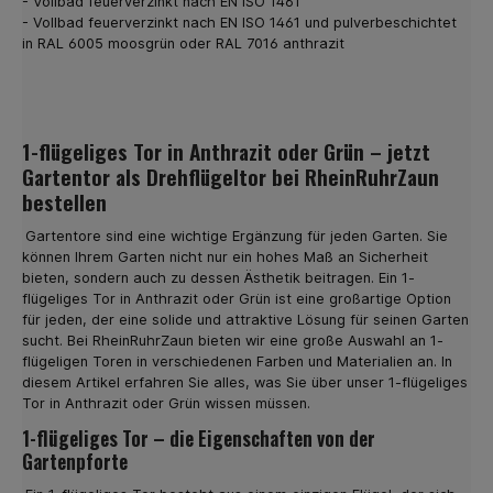
- Vollbad feuerverzinkt nach EN ISO 1461
installieren Sie die Doppelstabmatten auf einfache
- Vollbad feuerverzinkt nach EN ISO 1461 und pulverbeschichtet
Weise. Darum lohnt es sich, Zaunmatten in Grün zu
in RAL 6005 moosgrün oder RAL 7016 anthrazit
kaufen Grün ist die Farbe der Natur. Somit passt ein
Zaun in Grün immer zum vorherrschenden Ambiente.
Hinzu kommt, dass viele Gemeinden eine einheitliche
Farbgebung wünschen. Es kann sich dabei um Grün oder
auch um Zaunmatten in Anthrazit handeln. Bei uns kaufen
1-flügeliges Tor in Anthrazit oder Grün – jetzt
Sie beide Varianten und können sich leicht für eine der
Gartentor als Drehflügeltor bei RheinRuhrZaun
beiden Optionen entscheiden. Dabei steht es Ihnen frei,
sich für eine bestimmte Höhe der Zaun-Matten zu
bestellen
entscheiden. Bei uns kaufen Sie Zaunmatten zwischen
630 und 2030 mm Höhe. Ein weiteres, wichtiges Detail ist
Gartentore sind eine wichtige Ergänzung für jeden Garten. Sie
die Drahtstärke. In unserem Shop sind
können Ihrem Garten nicht nur ein hohes Maß an Sicherheit
Doppelstabmatten in zwei Varianten erhältlich: 6-5-6 und
bieten, sondern auch zu dessen Ästhetik beitragen. Ein 1-
8-6-8. Sie wählen also die Zaun Matten für Ihre
flügeliges Tor in Anthrazit oder Grün ist eine großartige Option
individuellen Bedürfnisse aus. Günstig Zaunmatten in
für jeden, der eine solide und attraktive Lösung für seinen Garten
Anthrazit online kaufen Zaunmatten sind eine sinnvolle
sucht. Bei RheinRuhrZaun bieten wir eine große Auswahl an 1-
Investition in die Zukunft. Einmal aufgebaut, verbleibt der
flügeligen Toren in verschiedenen Farben und Materialien an. In
Zaun für die nächsten Jahre an Ort und Stelle. Sie
diesem Artikel erfahren Sie alles, was Sie über unser 1-flügeliges
genießen zum einen hohe Sicherheit vor unerwünschten
Tor in Anthrazit oder Grün wissen müssen.
Gästen, zum anderen haben Sie keine weiteren Kosten
zu erwarten. Das moderne und gleichzeitig elegante
1-flügeliges Tor – die Eigenschaften von der
Design unsere Doppelstabmatten wirkt ansprechend
Gartenpforte
schön und passt zum Stil Ihres Hauses. Sie bestellen je
nach Größe Ihres Grundstücks die Anzahl der